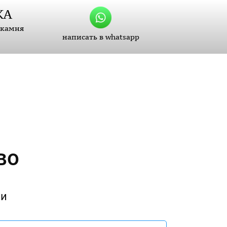
КА
 камня
написать в whatsapp
во
ли